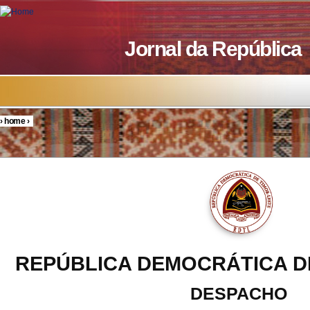
Skip to main content
Jornal da República
›
home
›
You are here
REPÚBLICA DEMOCRÁTICA D
DESPACHO