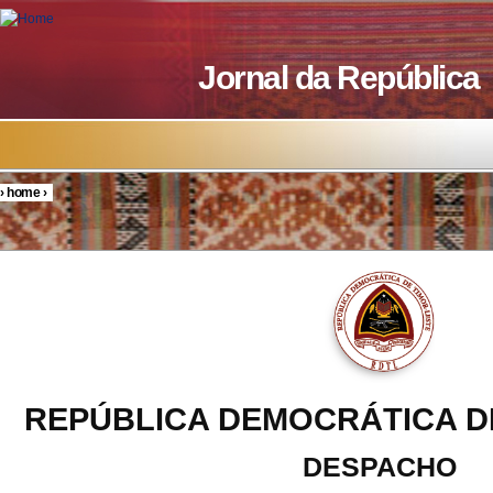
Skip to main content
Jornal da República
›
home
›
You are here
REPÚBLICA DEMOCRÁTICA D
DESPACHO