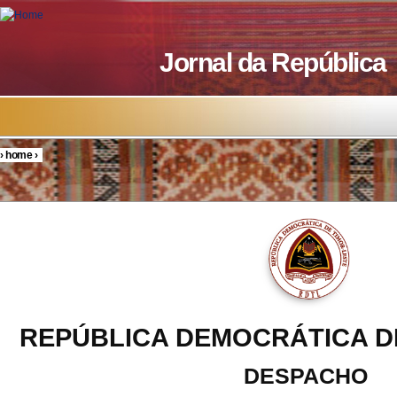
Skip to main content
Jornal da República
›
home
›
You are here
REPÚBLICA DEMOCRÁTICA D
DESPACHO