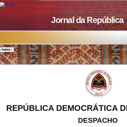
Skip to main content
Jornal da República
›
home
›
You are here
REPÚBLICA DEMOCRÁTICA D
DESPACHO