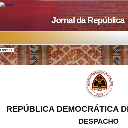
Skip to main content
Jornal da República
›
home
›
You are here
REPÚBLICA DEMOCRÁTICA D
DESPACHO