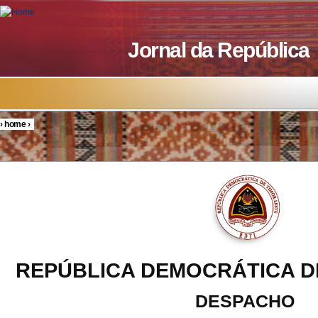
Skip to main content
Jornal da República
›
home
›
You are here
REPÚBLICA DEMOCRÁTICA D
DESPACHO