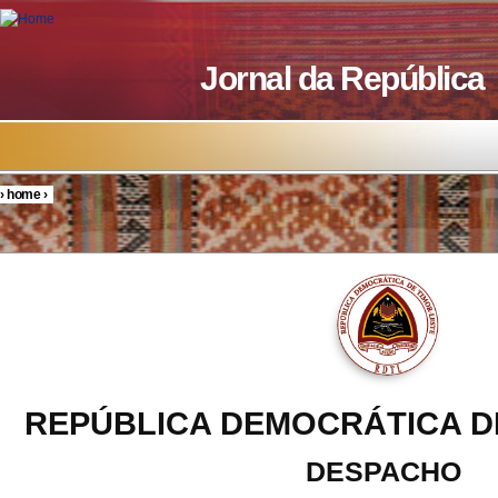
Skip to main content
Jornal da República
›
home
›
You are here
REPÚBLICA DEMOCRÁTICA D
DESPACHO