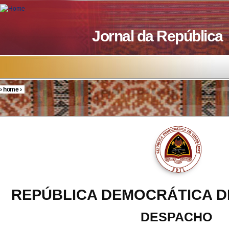
Skip to main content
Jornal da República
›
home
›
You are here
REPÚBLICA DEMOCRÁTICA D
DESPACHO