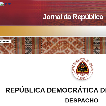
Skip to main content
Jornal da República
›
home
›
You are here
REPÚBLICA DEMOCRÁTICA D
DESPACHO