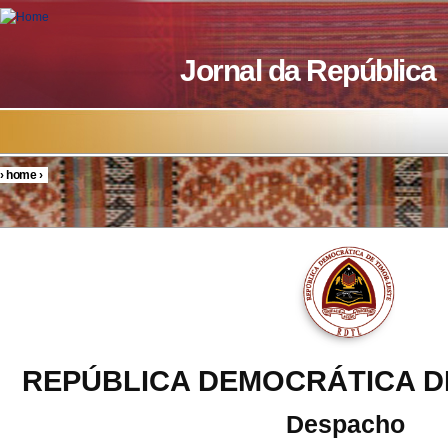
Skip to main content
Jornal da República
›
home
›
You are here
REPÚBLICA DEMOCRÁTICA D
Despacho