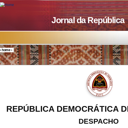
Skip to main content
Jornal da República
›
home
›
You are here
REPÚBLICA DEMOCRÁTICA D
DESPACHO