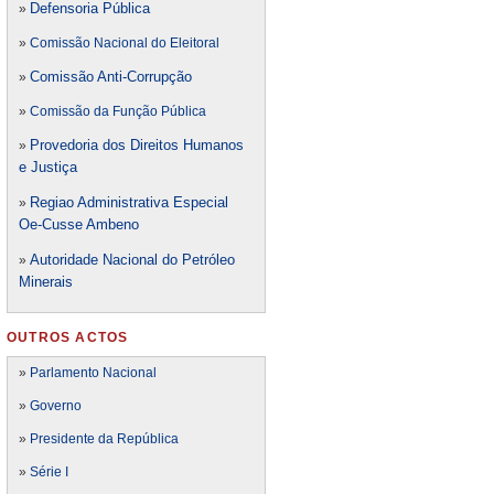
Defensori
a Pública
»
»
Comissão Nacional do Eleitoral
Comissão Anti-Corrupção
»
»
Comissão da Função Pública
Provedoria dos Direitos Humanos
»
e Justiça
Regiao Administrativa Especial
»
Oe-Cusse Ambeno
Autoridade Nacional do Petróleo
»
Minerais
OUTROS ACTOS
»
Parlamento Nacional
»
Governo
»
Presidente da República
»
Série I