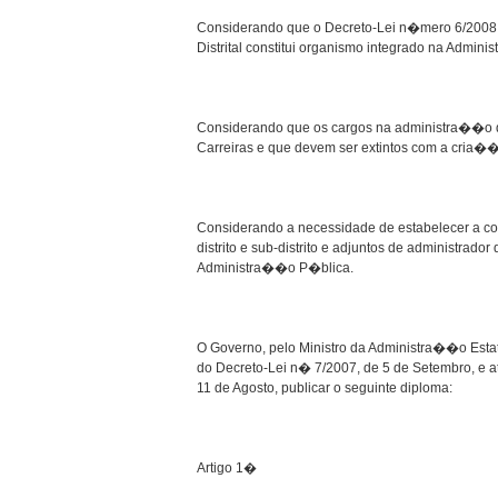
Considerando que o Decreto-Lei n�mero 6/2008
Distrital constitui organismo integrado na Admi
Considerando que os cargos na administra��o dis
Carreiras e que devem ser extintos com a cria�
Considerando a necessidade de estabelecer a c
distrito e sub-distrito e adjuntos de administrado
Administra��o P�blica.
O Governo, pelo Ministro da Administra��o Estat
do Decreto-Lei n� 7/2007, de 5 de Setembro, e 
11 de Agosto, publicar o seguinte diploma:
Artigo 1�