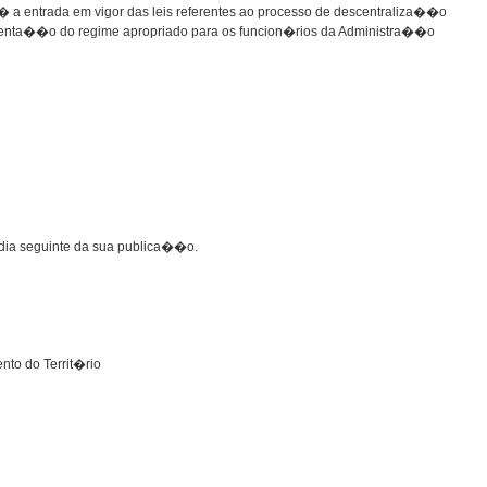
� a entrada em vigor das leis referentes ao processo de descentraliza��o
ementa��o do regime apropriado para os funcion�rios da Administra��o
o dia seguinte da sua publica��o.
nto do Territ�rio