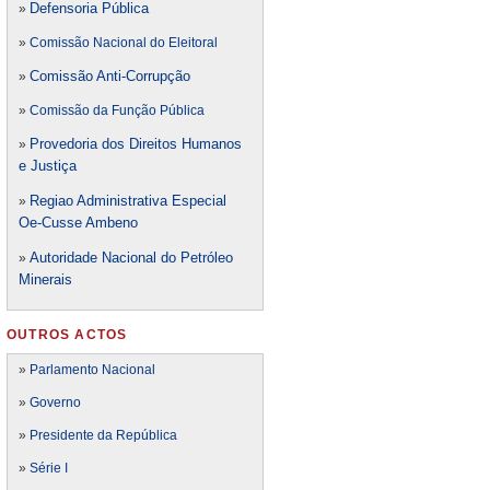
Defensori
a Pública
»
»
Comissão Nacional do Eleitoral
Comissão Anti-Corrupção
»
»
Comissão da Função Pública
Provedoria dos Direitos Humanos
»
e Justiça
Regiao Administrativa Especial
»
Oe-Cusse Ambeno
Autoridade Nacional do Petróleo
»
Minerais
OUTROS ACTOS
»
Parlamento Nacional
»
Governo
»
Presidente da República
»
Série I