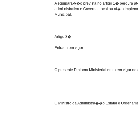
A equipara��o prevista no artigo 1� perdura at
admi-nistrativa e Governo Local ou at� a impl
Municipal.
Artigo 3�
Entrada em vigor
O presente Diploma Ministerial entra em vigor n
O Ministro da Administra��o Estatal e Ordename
_____________