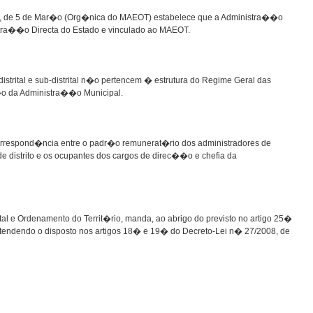
, de 5 de Mar�o (Org�nica do MAEOT) estabelece que a Administra��o
nistra��o Directa do Estado e vinculado ao MAEOT.
trital e sub-distrital n�o pertencem � estrutura do Regime Geral das
�o da Administra��o Municipal.
orrespond�ncia entre o padr�o remunerat�rio dos administradores de
r de distrito e os ocupantes dos cargos de direc��o e chefia da
al e Ordenamento do Territ�rio, manda, ao abrigo do previsto no artigo 25�
atendendo o disposto nos artigos 18� e 19� do Decreto-Lei n� 27/2008, de