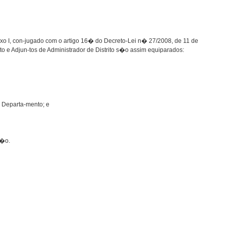
exo I, con-jugado com o artigo 16� do Decreto-Lei n� 27/2008, de 11 de
rito e Adjun-tos de Administrador de Distrito s�o assim equiparados:
e Departa-mento; e
��o.