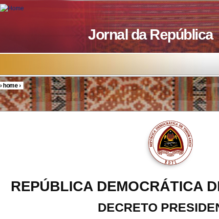
Skip to main content
Jornal da República
›
home
›
You are here
REPÚBLICA DEMOCRÁTICA D
DECRETO PRESIDE