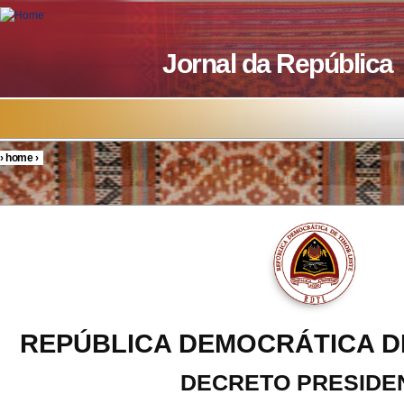
Skip to main content
Jornal da República
›
home
›
You are here
REPÚBLICA DEMOCRÁTICA D
DECRETO PRESIDE