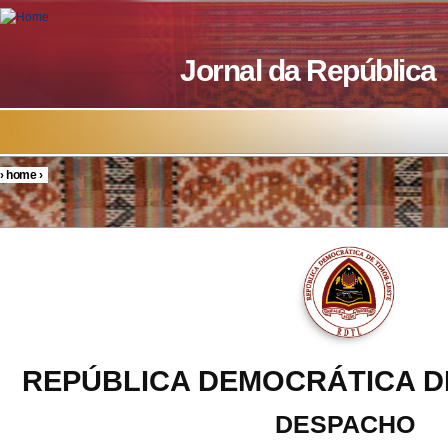
Skip to main content
Jornal da República
›
home
›
You are here
REPÚBLICA DEMOCRÁTICA D
DESPACHO