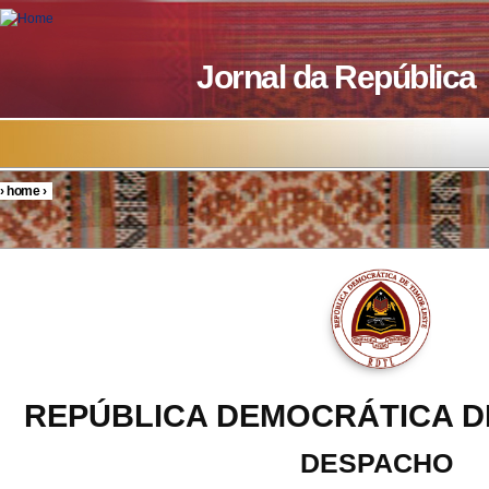
Skip to main content
Jornal da República
›
home
›
You are here
REPÚBLICA DEMOCRÁTICA D
DESPACHO