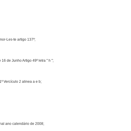
or-Les-te artigo 137º;
16 de Junho Artigo 49º letra " h ";
º Vercículo 2 alinea a e b;
nal ano calendário de 2008;