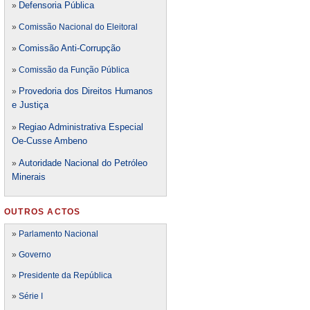
Defensori
a Pública
»
»
Comissão Nacional do Eleitoral
Comissão Anti-Corrupção
»
»
Comissão da Função Pública
Provedoria dos Direitos Humanos
»
e Justiça
Regiao Administrativa Especial
»
Oe-Cusse Ambeno
Autoridade Nacional do Petróleo
»
Minerais
OUTROS ACTOS
»
Parlamento Nacional
»
Governo
»
Presidente da República
»
Série I