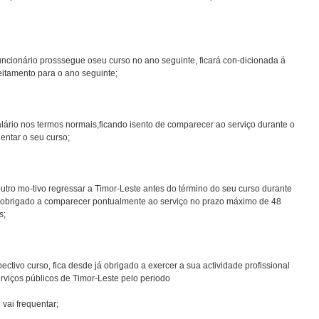
funcionário prosssegue oseu curso no ano seguinte, ficará con-dicionada á
itamento para o ano seguinte;
salário nos termos normais,ficando isento de comparecer ao serviço durante o
entar o seu curso;
 outro mo-tivo regressar a Timor-Leste antes do término do seu curso durante
á obrigado a comparecer pontualmente ao serviço no prazo máximo de 48
s;
ectivo curso, fica desde já obrigado a exercer a sua actividade profissional
erviços públicos de Timor-Leste pelo periodo
vai frequentar;