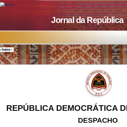
Skip to main content
Jornal da República
›
home
›
You are here
REPÚBLICA DEMOCRÁTICA D
DESPACHO