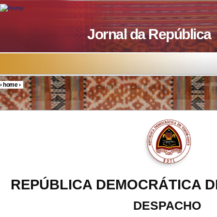
Skip to main content
Jornal da República
›
home
›
You are here
REPÚBLICA DEMOCRÁTICA D
DESPACHO