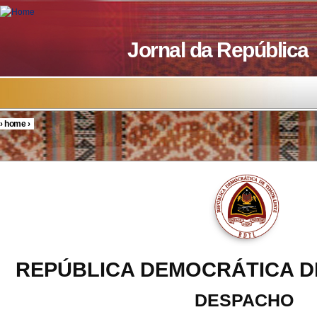
Skip to main content
Jornal da República
›
home
›
You are here
REPÚBLICA DEMOCRÁTICA D
DESPACHO