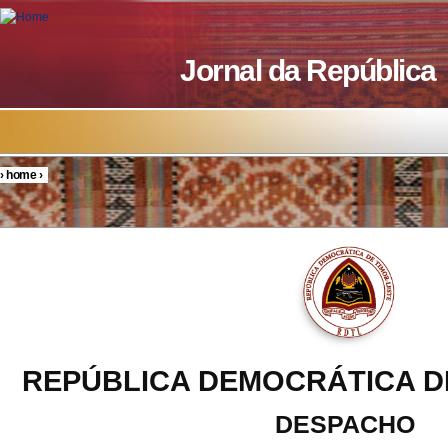
Skip to main content
Jornal da República
›
home
›
You are here
REPÚBLICA DEMOCRÁTICA D
DESPACHO