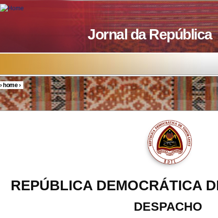
Skip to main content
Jornal da República
›
home
›
You are here
REPÚBLICA DEMOCRÁTICA D
DESPACHO