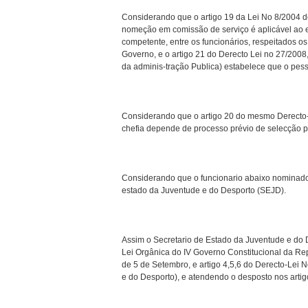
Considerando que o artigo 19 da Lei No 8/2004 d
nomeção em comissão de serviço é aplicável ao ex
competente, entre os funcionários, respeitados o
Governo, e o artigo 21 do Derecto Lei no 27/2008
da adminis-tração Publica) estabelece que o pes
Considerando que o artigo 20 do mesmo Derecto-
chefia depende de processo prévio de selecção p
Considerando que o funcionario abaixo nominado 
estado da Juventude e do Desporto (SEJD).
Assim o Secretario de Estado da Juventude e do D
Lei Orgânica do IV Governo Constitucional da Re
de 5 de Setembro, e artigo 4,5,6 do Derecto-Lei 
e do Desporto), e atendendo o desposto nos artig