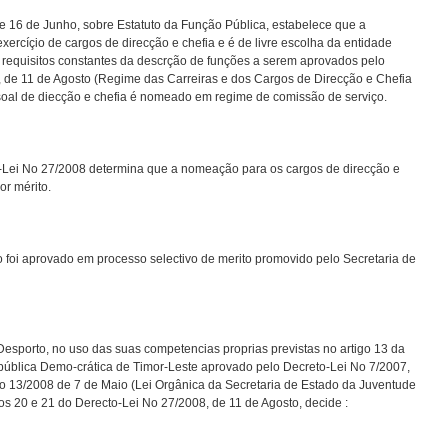
e 16 de Junho, sobre Estatuto da Função Pública, estabelece que a
ercíçio de cargos de direcção e chefia e é de livre escolha da entidade
s requisitos constantes da descrção de funções a serem aprovados pelo
, de 11 de Agosto (Regime das Carreiras e dos Cargos de Direcção e Chefia
soal de diecção e chefia é nomeado em regime de comissão de serviço.
Lei No 27/2008 determina que a nomeação para os cargos de direcção e
or mérito.
foi aprovado em processo selectivo de merito promovido pelo Secretaria de
esporto, no uso das suas competencias proprias previstas no artigo 13 da
pública Demo-crática de Timor-Leste aprovado pelo Decreto-Lei No 7/2007,
No 13/2008 de 7 de Maio (Lei Orgânica da Secretaria de Estado da Juventude
os 20 e 21 do Derecto-Lei No 27/2008, de 11 de Agosto, decide :