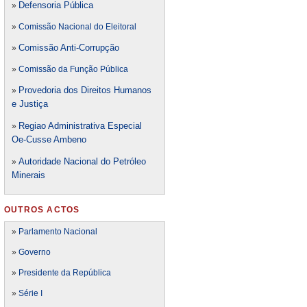
Defensori
a Pública
»
»
Comissão Nacional do Eleitoral
Comissão Anti-Corrupção
»
»
Comissão da Função Pública
Provedoria dos Direitos Humanos
»
e Justiça
Regiao Administrativa Especial
»
Oe-Cusse Ambeno
Autoridade Nacional do Petróleo
»
Minerais
OUTROS ACTOS
»
Parlamento Nacional
»
Governo
»
Presidente da República
»
Série I