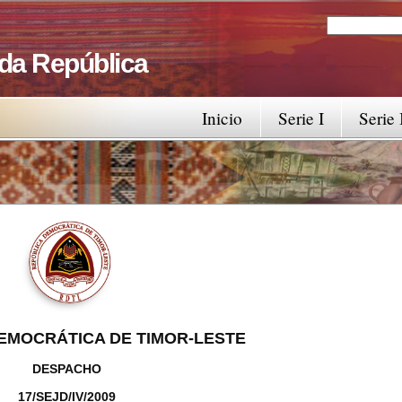
Search
Search fo
 da República
Inicio
Serie I
Serie 
EMOCRÁTICA DE TIMOR-LESTE
DESPACHO
17/SEJD/IV/2009