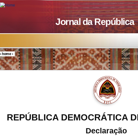
Skip to main content
Jornal da República
›
home
›
You are here
REPÚBLICA DEMOCRÁTICA D
Declaração