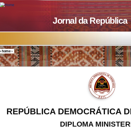
Skip to main content
Jornal da República
›
home
›
You are here
REPÚBLICA DEMOCRÁTICA D
DIPLOMA MINISTER