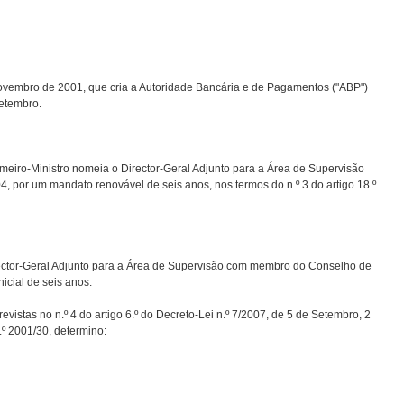
embro de 2001, que cria a Autoridade Bancária e de Pagamentos ("ABP")
Setembro.
meiro-Ministro nomeia o Director-Geral Adjunto para a Área de Supervisão
04, por um mandato renovável de seis anos, nos termos do n.º 3 do artigo 18.º
ector-Geral Adjunto para a Área de Supervisão com membro do Conselho de
icial de seis anos.
vistas no n.º 4 do artigo 6.º do Decreto-Lei n.º 7/2007, de 5 de Setembro, 2
º 2001/30, determino: