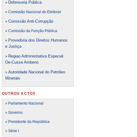
Defensori
a Pública
»
»
Comissão Nacional do Eleitoral
Comissão Anti-Corrupção
»
»
Comissão da Função Pública
Provedoria dos Direitos Humanos
»
e Justiça
Regiao Administrativa Especial
»
Oe-Cusse Ambeno
Autoridade Nacional do Petróleo
»
Minerais
OUTROS ACTOS
»
Parlamento Nacional
»
Governo
»
Presidente da República
»
Série I