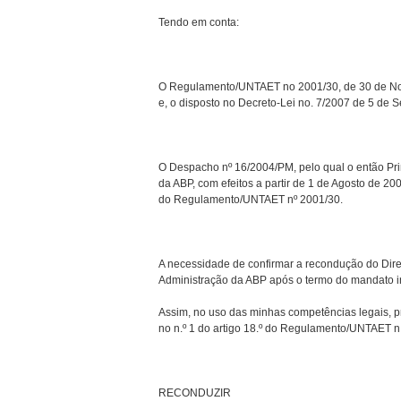
Tendo em conta:
O Regulamento/UNTAET no 2001/30, de 30 de Nov
e, o disposto no Decreto-Lei no. 7/2007 de 5 de 
O Despacho nº 16/2004/PM, pelo qual o então Pri
da ABP, com efeitos a partir de 1 de Agosto de 20
do Regulamento/UNTAET nº 2001/30.
A necessidade de confirmar a recondução do Dir
Administração da ABP após o termo do mandato in
Assim, no uso das minhas competências legais, pre
no n.º 1 do artigo 18.º do Regulamento/UNTAET n.
RECONDUZIR