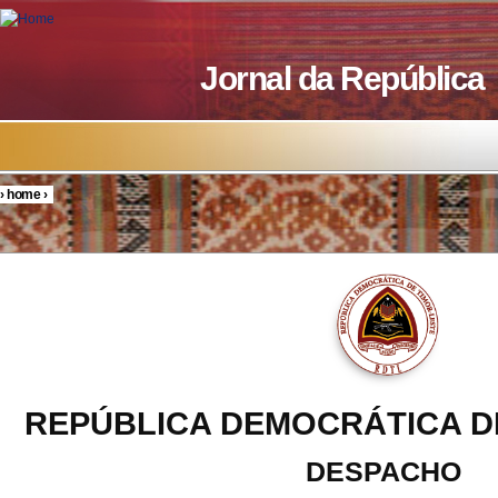
Skip to main content
Jornal da República
›
home
›
You are here
REPÚBLICA DEMOCRÁTICA D
DESPACHO