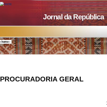
Skip to main content
Jornal da República
›
home
›
You are here
PROCURADORIA GERAL
14/CSMP/2