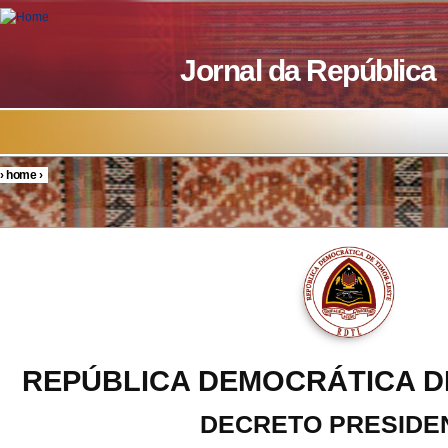
Skip to main content
Jornal da República
›
home
›
You are here
REPÚBLICA DEMOCRÁTICA D
DECRETO PRESIDE