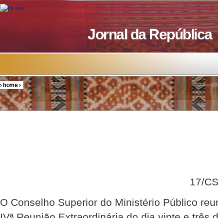
Skip to main content
Jornal da República
›
home
›
You are here
DELIBE
17/CSMP/20
O Conselho Superior do Ministério Público re
IVª Reunião Extraordinária do dia vinte e trê