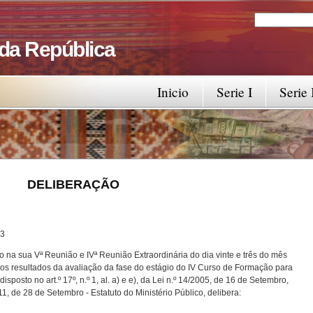
Search
Search fo
 da República
Inicio
Serie I
Serie 
RAÇÃO
3
o na sua Vª Reunião e IVª Reunião Extraordinária do dia vinte e três do mês
 os resultados da avaliação da fase do estágio do IV Curso de Formação para
posto no art.º 17º, n.º 1, al. a) e e), da Lei n.º 14/2005, de 16 de Setembro,
e Setembro - Estatuto do Ministério Público, delibera: 