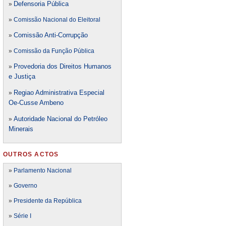
Defensori
a Pública
»
»
Comissão Nacional do Eleitoral
Comissão Anti-Corrupção
»
»
Comissão da Função Pública
Provedoria dos Direitos Humanos
»
e Justiça
Regiao Administrativa Especial
»
Oe-Cusse Ambeno
Autoridade Nacional do Petróleo
»
Minerais
OUTROS ACTOS
»
Parlamento Nacional
»
Governo
»
Presidente da República
»
Série I