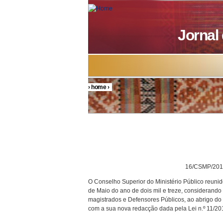
Skip to main content
Jornal
›
home
›
You are here
DELIBE
16/CSMP/201
O Conselho Superior do Ministério Público reunid
de Maio do ano de dois mil e treze, considerando
magistrados e Defensores Públicos, ao abrigo do dis
com a sua nova redacção dada pela Lei n.º 11/2011, de 28 d