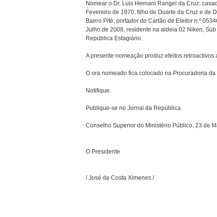
Nomear o Dr. Luis Hernani Rangel da Cruz, casado
Fevereiro de 1970, filho de Duarte da Cruz e de Do
Bairro Pité, portador do Cartão de Eleitor n.º 05
Julho de 2008, residente na aldeia 02 Niken, Sub D
República Estagiário. 
A presente nomeação produz efeitos retroactivos a partir d
O ora nomeado fica colocado na Procuradoria da Rep
Notifique. 
Publique-se no Jornal da República. 
Conselho Superior do Ministério Público, 23 de M
O Presidente
/ José da Costa Ximenes /