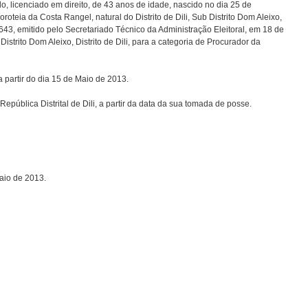
, licenciado em direito, de 43 anos de idade, nascido no dia 25 de
roteia da Costa Rangel, natural do Distrito de Dili, Sub Distrito Dom Aleixo,
34643, emitido pelo Secretariado Técnico da Administração Eleitoral, em 18 de
istrito Dom Aleixo, Distrito de Dili, para a categoria de Procurador da
o dia 15 de Maio de 2013. 
ública Distrital de Dili, a partir da data da sua tomada de posse. 
aio de 2013.