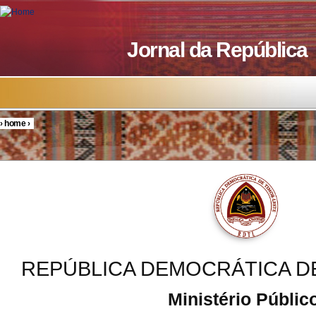
Skip to main content
Jornal da República
›
home
›
You are here
REPÚBLICA DEMOCRÁTICA D
Ministério Públic