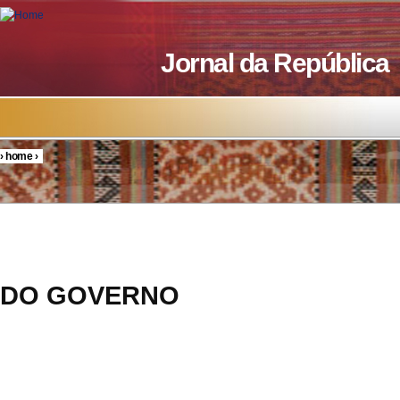
Skip to main content
Jornal da República
›
home
›
You are here
RESOL
DO GOVERNO
7/20