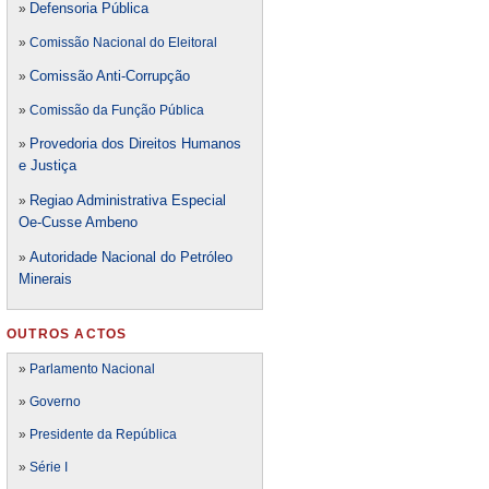
Defensori
a Pública
»
»
Comissão Nacional do Eleitoral
Comissão Anti-Corrupção
»
»
Comissão da Função Pública
Provedoria dos Direitos Humanos
»
e Justiça
Regiao Administrativa Especial
»
Oe-Cusse Ambeno
Autoridade Nacional do Petróleo
»
Minerais
OUTROS ACTOS
»
Parlamento Nacional
»
Governo
»
Presidente da República
»
Série I