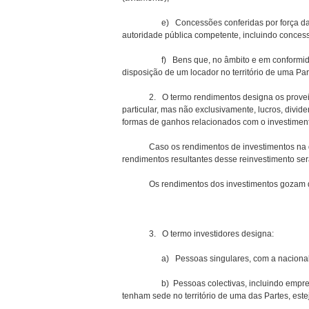
e) Concessões conferidas por força da lei, 
autoridade pública competente, incluindo conces
f) Bens que, no âmbito e em conformidade co
disposição de um locador no território de uma Pa
2. O termo rendimentos designa os proveitos
particular, mas não exclusivamente, lucros, divide
formas de ganhos relacionados com o investimen
Caso os rendimentos de investimentos na defi
rendimentos resultantes desse reinvestimento se
Os rendimentos dos investimentos gozam da 
3. O termo investidores designa:
a) Pessoas singulares, com a nacionalidade 
b) Pessoas colectivas, incluindo empresas, 
tenham sede no território de uma das Partes, est