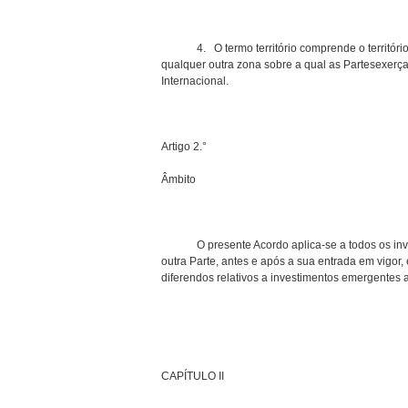
4. O termo território comprende o território d
qualquer outra zona sobre a qual as Partesexerça
Internacional.
Artigo 2.°
Âmbito
O presente Acordo aplica-se a todos os investi
outra Parte, antes e após a sua entrada em vigor
diferendos relativos a investimentos emergentes a
CAPÍTULO II