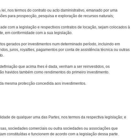
nos termos do contrato ou acto daministrativo, emanado por uma
sões para prospecção, pesquisa e exploração de recursos naturais;
m a legislação e respectivos contratos de locação, sejam colocados à
rte, em conformidade com a sua legislação.
 gerados por investimentos num determinado período, incluindo em
ndos, juros, royalties, pagamentos por conta de assistência técnica ou outras
to.
niação que acima lhes é dada, venham a ser reinvestidos, os
rão havidos também como rendimentos do primeiro investimento.
mesma protecção concedida aos investimentos.
de qualquer uma das Partes, nos termos da respectiva legislação; e
sociedades comerciais ou outra sociedades ou associações que
ejam constituídas e funcionem de acordo com a legislação dessa parte.