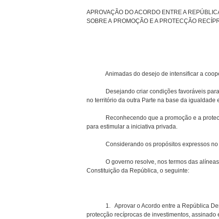
APROVAÇÃO DO ACORDO ENTRE A REPÚBLICA
SOBRE A PROMOÇÃO E A PROTECÇÃO RECÍP
Animadas do desejo de intensificar a cooper
Desejando criar condições favoráveis para a r
no território da outra Parte na base da igualdade
Reconhecendo que a promoção e a protecção re
para estimular a iniciativa privada.
Considerando os propósitos expressos no A
O governo resolve, nos termos das alíneas e), f)
Constituição da República, o seguinte:
1. Aprovar o Acordo entre a República Democ
protecção recíprocas de investimentos, assinado 