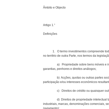
Âmbito e Objecto
Artigo 1.°
Definições
1. O termo investimentos compreende toda a e
no territrio de outra Parte, nos termos da legisla
a) Propriedade sobre bens móveis e imóveis,
garantias, penhores e direitos análogos;
b) Acções, quotas ou outras partes sociais q
participação e/ou interesses económicos resultant
c) Direitos de crédito ou quaisquer outros 
d) Direitos de propriedade intelectual tais c
industriais, marcas, denominações comerciais, se
(aviamento);