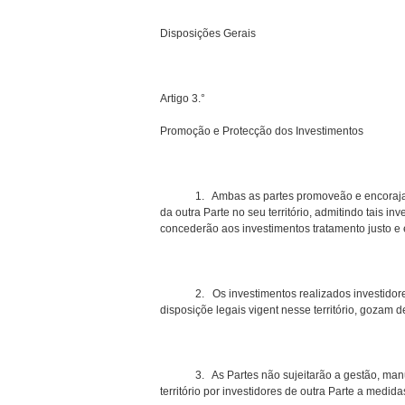
Disposições Gerais
Artigo 3.°
Promoção e Protecção dos Investimentos
1. Ambas as partes promoveão e encorajarão, n
da outra Parte no seu território, admitindo tais 
concederão aos investimentos tratamento justo e e
2. Os investimentos realizados investidores d
disposiçõe legais vigent nesse território, gozam d
3. As Partes não sujeitarão a gestão, manuten
território por investidores de outra Parte a medida