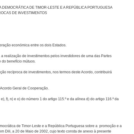
 DEMOCRÁTICA DE TIMOR-LESTE E A REPÚBLICA PORTUGUESA
ROCAS DE INVESTIMENTOS
ação económica entre os dois Estados.
ealização de investimentos pelos investidores de uma das Partes
 e do benefício mútuos.
cíproca de investimentos, nos termos deste Acordo, contribuirá
cordo Geral de Cooperação.
, n) e o) do número 1 do artigo 115.º e da alínea d) do artigo 116.º da
rática de Timor-Leste e a República Portuguesa sobre a promoção e a
em Dili, a 20 de Maio de 2002, cujo texto consta de anexo à presente