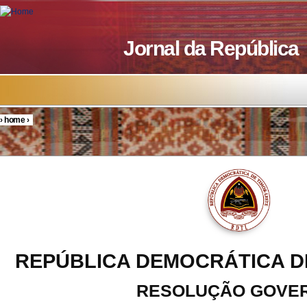
Skip to main content
Jornal da República
›
home
›
You are here
REPÚBLICA DEMOCRÁTICA D
RESOLUÇÃO GOVE