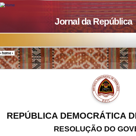
Skip to main content
Jornal da República
›
home
›
You are here
REPÚBLICA DEMOCRÁTICA D
RESOLUÇÃO DO GOV