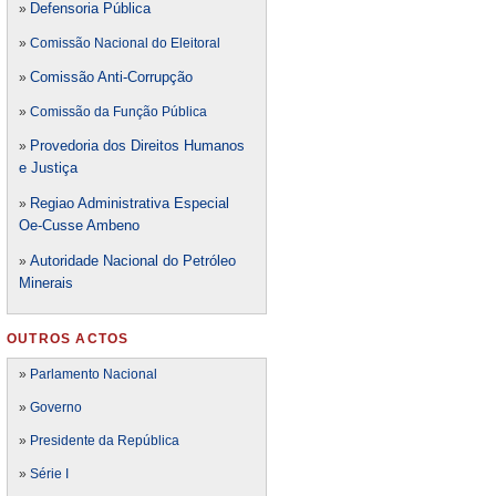
Defensori
a Pública
»
»
Comissão Nacional do Eleitoral
Comissão Anti-Corrupção
»
»
Comissão da Função Pública
Provedoria dos Direitos Humanos
»
e Justiça
Regiao Administrativa Especial
»
Oe-Cusse Ambeno
Autoridade Nacional do Petróleo
»
Minerais
OUTROS ACTOS
»
Parlamento Nacional
»
Governo
»
Presidente da República
»
Série I