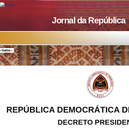
Skip to main content
Jornal da República
›
home
›
You are here
REPÚBLICA DEMOCRÁTICA D
DECRETO PRESIDE