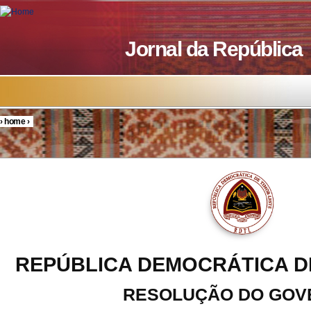
Skip to main content
Jornal da República
›
home
›
You are here
REPÚBLICA DEMOCRÁTICA D
RESOLUÇÃO DO GOV