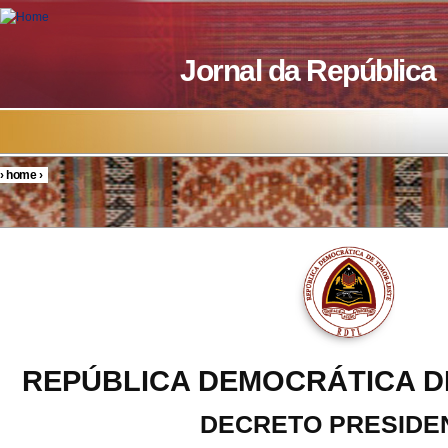
Skip to main content
Jornal da República
›
home
›
You are here
REPÚBLICA DEMOCRÁTICA D
DECRETO PRESIDE