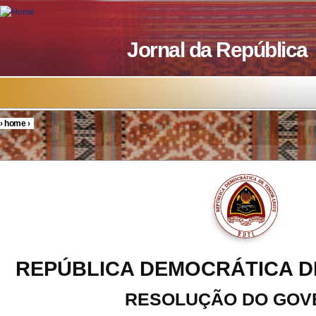
Skip to main content
Jornal da República
›
home
›
You are here
REPÚBLICA DEMOCRÁTICA D
RESOLUÇÃO DO GOV