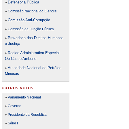
Defensori
a Pública
»
»
Comissão Nacional do Eleitoral
Comissão Anti-Corrupção
»
»
Comissão da Função Pública
Provedoria dos Direitos Humanos
»
e Justiça
Regiao Administrativa Especial
»
Oe-Cusse Ambeno
Autoridade Nacional do Petróleo
»
Minerais
OUTROS ACTOS
»
Parlamento Nacional
»
Governo
»
Presidente da República
»
Série I