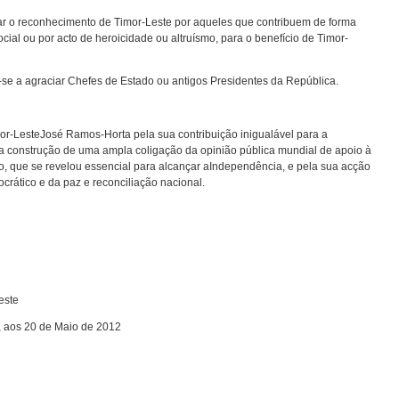
ar o reconhecimento de Timor-Leste por aqueles que contribuem de forma
social ou por acto de heroicidade ou altruísmo, para o benefício de Timor-
se a agraciar Chefes de Estado ou antigos Presidentes da República.
-LesteJosé Ramos-Horta pela sua contribuição inigualável para a
 a construção de uma ampla coligação da opinião pública mundial de apoio à
, que se revelou essencial para alcançar aIndependência, e pela sua acção
rático e da paz e reconciliação nacional.
este
, aos 20 de Maio de 2012