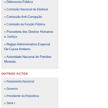
Defensori
a Pública
»
»
Comissão Nacional do Eleitoral
Comissão Anti-Corrupção
»
»
Comissão da Função Pública
Provedoria dos Direitos Humanos
»
e Justiça
Regiao Administrativa Especial
»
Oe-Cusse Ambeno
Autoridade Nacional do Petróleo
»
Minerais
OUTROS ACTOS
»
Parlamento Nacional
»
Governo
»
Presidente da República
»
Série I