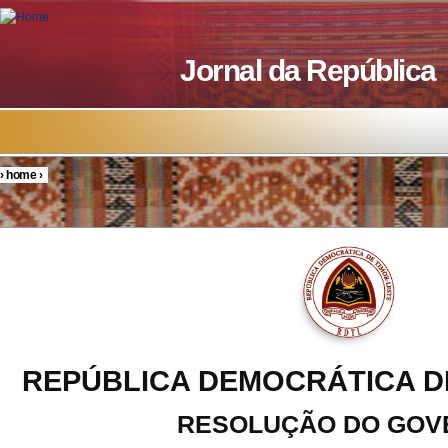
Skip to main content
Jornal da República
›
home
›
You are here
REPÚBLICA DEMOCRÁTICA D
RESOLUÇÃO DO GOV