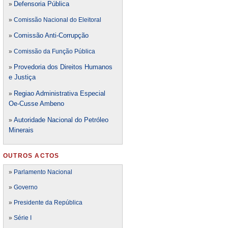
Defensori
a Pública
»
»
Comissão Nacional do Eleitoral
Comissão Anti-Corrupção
»
»
Comissão da Função Pública
Provedoria dos Direitos Humanos
»
e Justiça
Regiao Administrativa Especial
»
Oe-Cusse Ambeno
Autoridade Nacional do Petróleo
»
Minerais
OUTROS ACTOS
»
Parlamento Nacional
»
Governo
»
Presidente da República
»
Série I