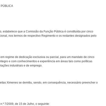
 PÚBLICA
o, estabelece que a Comissão da Função Pública é constituída por cinco
ional, nos termos de respectivo Regimento e os restantes designados pelo
m regime de dedicação exclusiva ou parcial, para um mandato de cinco
 íntegro e com conhecimentos e experiência em áreas tais como políticas
relações industriais e de emprego.
eitas Ximenes se demitiu, sendo, em consequência, necessário preencher o
n.º 7/2009, de 15 de Julho, o seguinte: