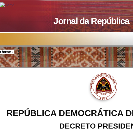
Skip to main content
Jornal da República
›
home
›
You are here
REPÚBLICA DEMOCRÁTICA D
DECRETO PRESIDE