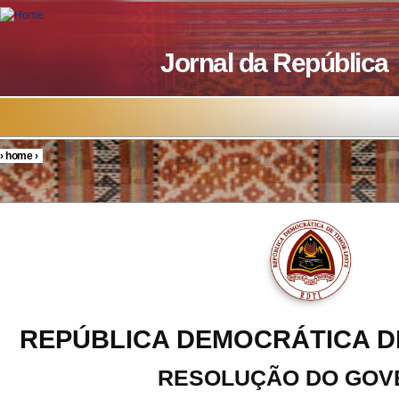
Skip to main content
Jornal da República
›
home
›
You are here
REPÚBLICA DEMOCRÁTICA D
RESOLUÇÃO DO GOV