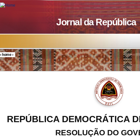
Skip to main content
Jornal da República
›
home
›
You are here
REPÚBLICA DEMOCRÁTICA D
RESOLUÇÃO DO GOV