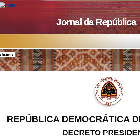
Skip to main content
Jornal da República
›
home
›
You are here
REPÚBLICA DEMOCRÁTICA D
DECRETO PRESIDE